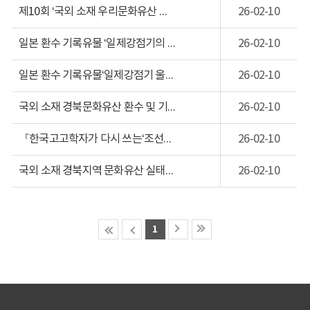
제10회 ‘국외 소재 우리문화유산 바로알기’교육프로그램 운영
26-02-10
일본 환수 기록유물 ‘일제강점기의 울릉도 고정’도록발간
26-02-10
일본 환수 기록유물‘일제강점기 울릉도 고정 사진전(가제)’개최
26-02-10
국외 소재 경북문화유산 환수 및 기증 추진
26-02-10
『한국고고학자가 다시 쓰는‘조선고적조사보고’7』발간
26-02-10
국외 소재 경북지역 문화유산 실태조사 및 연구활동 사업
26-02-10
1