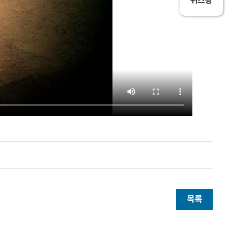
퀴즈왕
목록