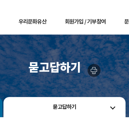
우리문화유산
회원가입 / 기부참여
문
묻고답하기
묻고답하기