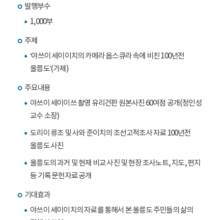
발행부수
1,000부
주제
‘야쓰이 세이이치의 카메라 옵스큐라 속에 비친 100년전
울릉도’(가제)
주요내용
야쓰이 세이이쓰 촬영 유리건판 원본사진 60여점 공개(정인성
교수 소장)
도리이 류조 및 사와 준이치의 조선고적조사 자료 100년전
울릉도 사진
울릉도의 과거 및 현재 비교 사진 및 현장 조사노트, 지도, 편지
등 기록 문헌자료 공개
기대효과
야쓰이 세이이치의 자료를 통해서 본 울릉도 주민들의 삶의