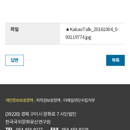
파일
★KakaoTalk_20161004_0
93119774.jpg
답변
목록
개인정보보호정책
저작권보호정책
이메일무단수집거부
(39220) 경북 구미시 문화로 7 사단법인
한국국외문화유산연구원