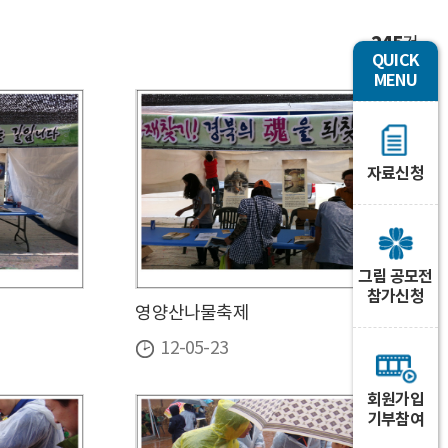
245
건
QUICK
MENU
자료신청
그림 공모전
참가신청
영양산나물축제
12-05-23
회원가입
기부참여