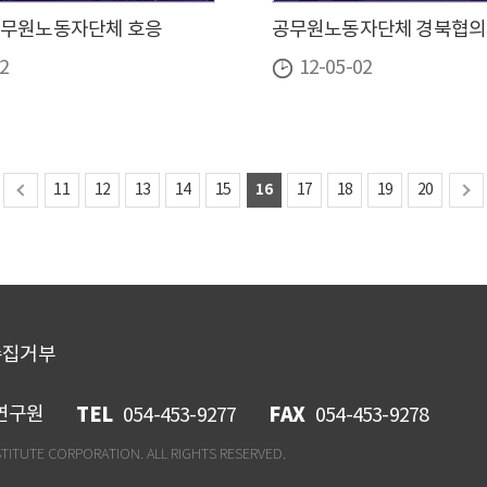
공무원노동자단체 호응
공무원노동자단체 경북협의
2
12-05-02
16
11
12
13
14
15
17
18
19
20
수집거부
산연구원
TEL
FAX
054-453-9277
054-453-9278
TITUTE CORPORATION. ALL RIGHTS RESERVED.