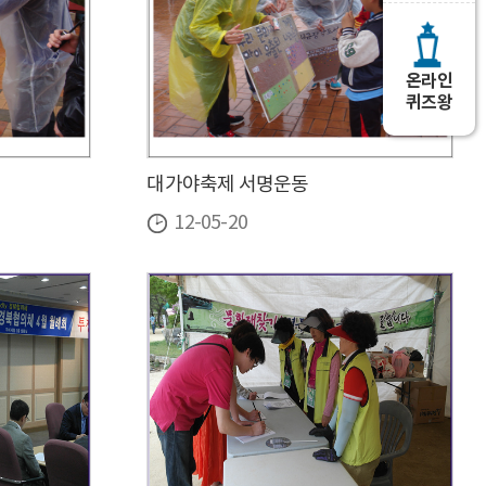
온라인
퀴즈왕
대가야축제 서명운동
12-05-20