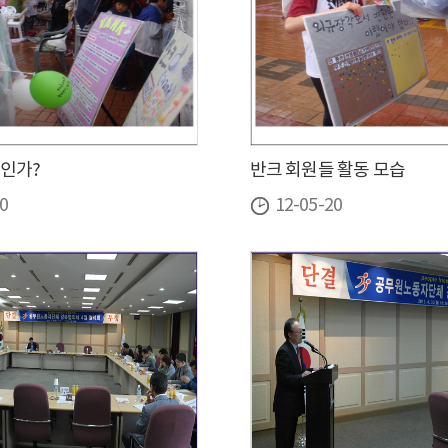
인가?
반크 회원들 활동 모습
0
12-05-20