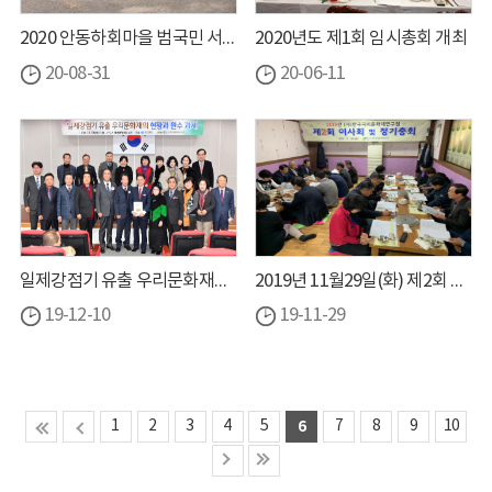
2020 안동하회마을 범국민 서명운동
2020년도 제1회 임시총회 개최
20-08-31
20-06-11
일제강점기 유출 우리문화재의 현황과 환수 과제
2019년 11월29일(화) 제2회 이사회 및 정기총회
19-12-10
19-11-29
1
2
3
4
5
6
7
8
9
10