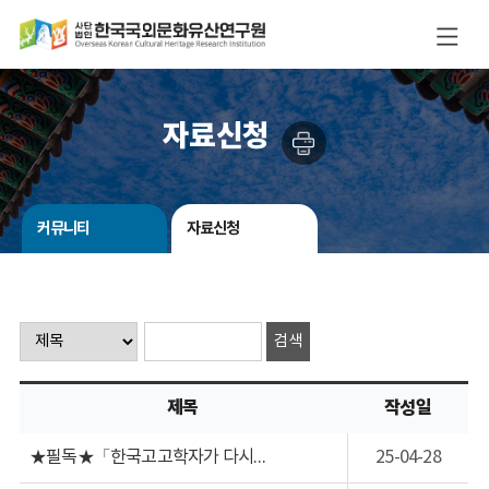
자료신청
커뮤니티
자료신청
제목
작성일
★필독★「한국고고학자가 다시쓰는 조선고적조사보고 」 1~4권 책자소진 안내
25-04-28