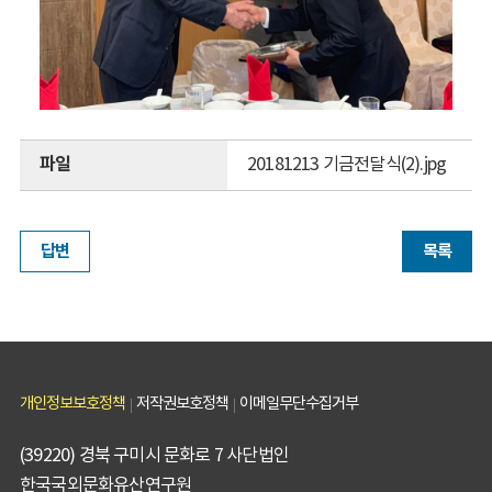
파일
20181213 기금전달식(2).jpg
답변
목록
개인정보보호정책
저작권보호정책
이메일무단수집거부
(39220) 경북 구미시 문화로 7 사단법인
한국국외문화유산연구원